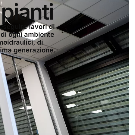
pianti
eseguire lavori di
e di ogni ambiente
moidraulici, di
ltima generazione.