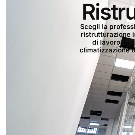
Ristr
Scegli la profess
ristrutturazione 
di lavoro con 
climatizzazione o