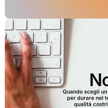
No
Quando scegli un 
per durare nel t
qualità cost