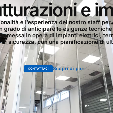
utturazioni e im
ionalità e l’esperienza del nostro staff per 
in grado di anticipare le esigenze tecnich
la messa in opera di impianti elettrici, ter
 di sicurezza, con una pianificazione di u
Scopri di più
CONTATTACI