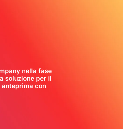
ompany nella fase
 soluzione per il
in anteprima con